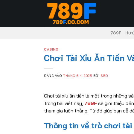
Bỏ
qua
nội
dung
789F
HƯỚ
CASINO
Chơi Tài Xỉu Ăn Tiền 
ĐĂNG VÀO
THÁNG 6 4, 2025
BỞI
SEO
Chơi tài xỉu ăn tiền là một trong những sả
Trong bài viết này,
789F
sẽ giới thiệu đến
tham gia luôn thắng. Từ đó giúp bạn dễ d
Thông tin về trò chơi tài