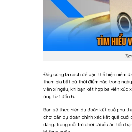
Tìm 
Đây cũng là cách để bạn thể hiện niềm đa
tham gia bất cứ thời điểm nào trong ngày k
viên xí ngầu, khi bạn kết hợp ba viên xú
ứng từ 1 đến 6.
Bạn sẽ thực hiện dự đoán kết quả phụ thu
chơi cần dự đoán chính xác kết quả cuối 
dàng. Trong mỗi trò chơi tài xỉu ăn tiền 
bị thua cuộc.