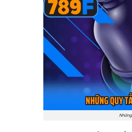
Những 