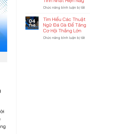
Tính Nhất Hiện Nay
Hình
Số
ở
Chức năng bình luận bị tắt
Thức
1
Đá
Giải
Châu
Gà
Trí
Á
Tìm Hiểu Các Thuật
04
Miền
Trực
Ngữ Đá Gà Để Tăng
Th6
Tây:
Tuyến
Cơ Hội Thắng Lớn
Hình
Kịch
ở
Chức năng bình luận bị tắt
Thức
Tính
Tìm
Giải
Hiểu
Trí
Các
Kịch
Thuật
Tính
Ngữ
Nhất
Đá
Hiện
Gà
Nay
Để
Tăng
Cơ
g
Hội
Thắng
Lớn
ời
ễ
ông