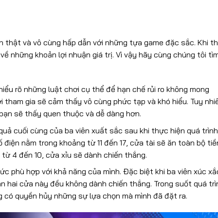
tiền thật và vô cùng hấp dẫn với những tựa game đặc sắc. Khi t
 về những khoản lợi nhuận giá trị. Vì vậy hãy cùng chúng tôi tì
hiểu rõ những luật chơi cụ thể để hạn chế rủi ro không mong
i tham gia sẽ cảm thấy vô cùng phức tạp và khó hiểu. Tuy nhi
 bạn sẽ thấy quen thuộc và dễ dàng hơn.
quả cuối cùng của ba viên xuất sắc sau khi thực hiện quá trình
ố điện nằm trong khoảng từ 11 đến 17, cửa tài sẽ ăn toàn bộ tiề
 từ 4 đến 10, cửa xỉu sẽ dành chiến thắng.
ức phù hợp với khả năng của mình. Đặc biệt khi ba viên xúc xắ
án hai cửa này đều không dành chiến thắng. Trong suốt quá trì
 có quyền hủy những sự lựa chọn mà mình đã đặt ra.