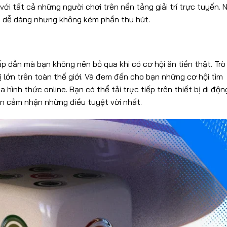
i tất cả những người chơi trên nền tảng giải trí trực tuyến. N
ác dễ dàng nhưng không kém phần thu hút.
ấp dẫn mà bạn không nên bỏ qua khi có cơ hội ăn tiền thật. Trò
ị lớn trên toàn thế giới. Và đem đến cho bạn những cơ hội tìm
hình thức online. Bạn có thể tải trực tiếp trên thiết bị di độn
òn cảm nhận những điều tuyệt vời nhất.