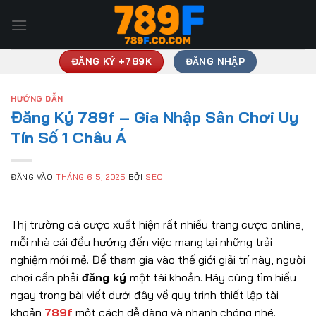
Bỏ
qua
nội
dung
ĐĂNG KÝ +789K
ĐĂNG NHẬP
HƯỚNG DẪN
Đăng Ký 789f – Gia Nhập Sân Chơi Uy
Tín Số 1 Châu Á
ĐĂNG VÀO
THÁNG 6 5, 2025
BỞI
SEO
Thị trường cá cược xuất hiện rất nhiều trang cược online,
mỗi nhà cái đều hướng đến việc mang lại những trải
nghiệm mới mẻ. Để tham gia vào thế giới giải trí này, người
chơi cần phải
đăng ký
một tài khoản. Hãy cùng tìm hiểu
ngay trong bài viết dưới đây về quy trình thiết lập tài
khoản
789f
một cách dễ dàng và nhanh chóng nhé.