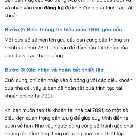
và nhấp vào mục
đăng ký
để khởi động quá trình tạo tài
khoản.
Bước 2: Điền thông tin biểu mẫu 789f yêu cầu
Một cửa sổ sẽ hiện lên yêu cầu bạn cung cấp thông tin
chính xác như 789f yêu cầu để đảm bảo tài khoản của
bạn được tạo thành công.
Bước 3: Xác nhận và hoàn tất thiết lập
Cuối cùng, chỉ cần nhấp vào ô đồng ý với các điều khoản
của nhà cái, vậy là bạn đã hoàn tất quá trình tạo tài
khoản online tại 789f.
Khi bạn muốn tạo tài khoản tại nhà cái 789f, có một số
điều kiện quan trọng cần lưu ý để giúp quy trình diễn ra
suôn sẻ hơn. Như vậy người dùng cũng sẽ tránh gặp phải
những rắc rối không đáng có trong quá trình thiết lập.