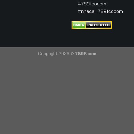
#789fcocom
#nhacai_789fcocom
Copyright 2026 ©
789F.com