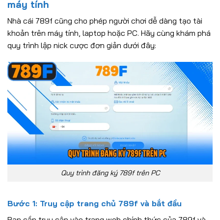
máy tính
Nhà cái 789f cũng cho phép người chơi dễ dàng tạo tài
khoản trên máy tính, laptop hoặc PC. Hãy cùng khám phá
quy trình lập nick cược đơn giản dưới đây:
Quy trình đăng ký 789f trên PC
Bước 1: Truy cập trang chủ 789f và bắt đầu
Bạn cần truy cập vào trang web chính thức của 789f và