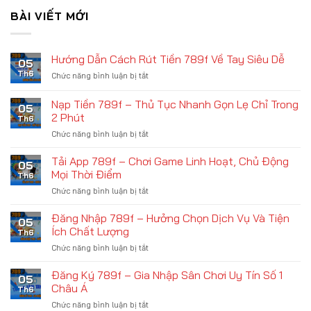
BÀI VIẾT MỚI
Hướng Dẫn Cách Rút Tiền 789f Về Tay Siêu Dễ
05
Th6
ở
Chức năng bình luận bị tắt
Hướng
Dẫn
Nạp Tiền 789f – Thủ Tục Nhanh Gọn Lẹ Chỉ Trong
05
Cách
2 Phút
Th6
Rút
ở
Chức năng bình luận bị tắt
Tiền
Nạp
789f
Tiền
Về
Tải App 789f – Chơi Game Linh Hoạt, Chủ Động
05
789f
Tay
Mọi Thời Điểm
Th6
–
Siêu
ở
Chức năng bình luận bị tắt
Thủ
Dễ
Tải
Tục
App
Đăng Nhập 789f – Hưởng Chọn Dịch Vụ Và Tiện
Nhanh
05
789f
Gọn
Ích Chất Lượng
Th6
–
Lẹ
ở
Chức năng bình luận bị tắt
Chơi
Chỉ
Đăng
Game
Trong
Nhập
Đăng Ký 789f – Gia Nhập Sân Chơi Uy Tín Số 1
Linh
2
05
789f
Hoạt,
Châu Á
Phút
Th6
–
Chủ
ở
Chức năng bình luận bị tắt
Hưởng
Động