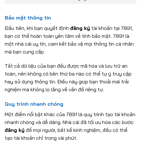
Bảo mật thông tin
Đầu tiên, khi bạn quyết định
đăng ký
tài khoản tại 789f,
bạn có thể hoàn toàn yên tâm về tính bảo mật. 789f là
một nhà cái uy tín, cam kết bảo vệ mọi thông tin cá nhân
mà bạn cung cấp.
Tất cả dữ liệu của bạn đều được mã hóa và lưu trữ an
toàn, nên không có bên thứ ba nào có thể tự ý truy cập
hay sử dụng thông tin. Điều này giúp bạn thoải mái trải
nghiệm mà không lo lắng về vấn đề riêng tư.
Quy trình nhanh chóng
Một điểm nổi bật khác của 789f là quy trình tạo tài khoản
nhanh chóng và dễ dàng. Nhà cái đã tối ưu hóa các bước
đăng ký
để mọi người, bất kể kinh nghiệm, đều có thể
tạo tài khoản chỉ trong vài phút.