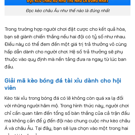
Đọc kèo châu Âu như thế nào là đúng nhất
Trong trường hợp người chơi đặt cược cho kết quả hòa,
bạn sẽ giành chiến thắng nếu hai đội có tỷ số như nhau.
Điều này có thể đem đến một giá trị trả thưởng vô cùng
hấp dẫn dành cho người chơi. Hệ số trả thưởng sẽ phụ
thuộc vào quy định mà nền tảng đưa ra ngay từ lúc ban
đầu.
Giải mã kèo bóng đá tài xỉu dành cho hội
viên
Kèo tài xỉu trong bóng đá có lẽ không còn quá xa lạ đối
với những người hâm mộ. Trong hình thức này, người chơi
chỉ cần quan tâm đến tổng số bàn thắng của cả trận đấu
mà không cần để ý đến đội nào chung cuộc như kèo châu
Á và châu Âu. Tại đây, bạn sẽ lựa chọn vào một trong hai