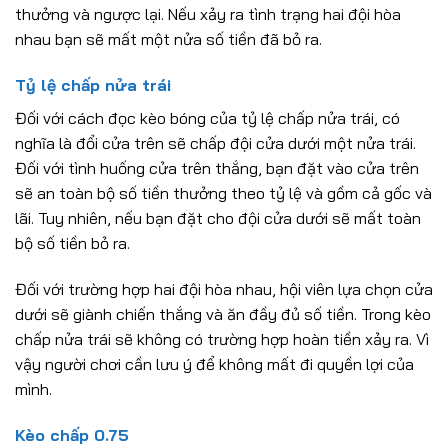
thưởng và ngược lại. Nếu xảy ra tình trạng hai đội hòa
nhau bạn sẽ mất một nửa số tiền đã bỏ ra.
Tỷ lệ chấp nửa trái
Đối với cách đọc kèo bóng của tỷ lệ chấp nửa trái, có
nghĩa là đổi cửa trên sẽ chấp đội cửa dưới một nửa trái.
Đối với tình huống cửa trên thắng, bạn đặt vào cửa trên
sẽ an toàn bộ số tiền thưởng theo tỷ lệ và gồm cả gốc và
lãi. Tuy nhiên, nếu bạn đặt cho đội cửa dưới sẽ mất toàn
bộ số tiền bỏ ra.
Đối với trường hợp hai đội hòa nhau, hội viên lựa chọn cửa
dưới sẽ giành chiến thắng và ăn đầy đủ số tiền. Trong kèo
chấp nửa trái sẽ không có trường hợp hoàn tiền xảy ra. Vì
vậy người chơi cần lưu ý để không mất đi quyền lợi của
mình.
Kèo chấp 0.75