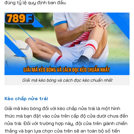
đúng tỷ lệ quy định ban đầu.
Giải mã kèo bóng và cách đọc kèo chuẩn nhất
Kèo chấp nửa trái
Giải mã kèo bóng đối với kèo chấp nửa trái là một hình
thức mà bạn đặt vào cửa trên cấp độ cửa dưới chưa đến
nửa trái. Đối với trường hợp này, đội cửa trên giành chiến
thắng và bạn lựa chọn cửa trên sẽ an toàn bộ số tiền