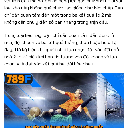
với trận đấu mà hai đội có năng lực gần như nhau. Đối với
loại kèo này không quá phức tạp giống như kèo chấp. Bạn
chỉ cần quan tâm đến một trong ba kết quả 1 x 2 mà
không cần chú ý đến số bàn thắng trong trận đấu.
Trong loại kèo này, bạn chỉ cần quan tâm đến đội chủ
nhà, đội khách và ba kết quả thắng, thua hoặc hòa. Tại
đây, 1 là ký hiệu khi người chơi lựa chọn đặt vào đội chủ
nhà. 2 là ký hiệu khi bạn tin tưởng vào đội khách và lựa
chọn. X là đặt vào kết quả hai đội hòa nhau.