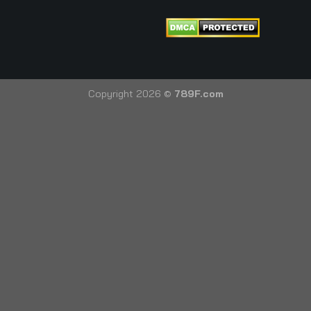
Copyright 2026 ©
789F.com