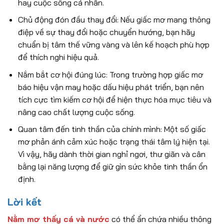
hay cuộc sống cá nhân.
Chủ động đón đầu thay đổi: Nếu giấc mơ mang thông
điệp về sự thay đổi hoặc chuyển hướng, bạn hãy
chuẩn bị tâm thế vững vàng và lên kế hoạch phù hợp
để thích nghi hiệu quả.
Nắm bắt cơ hội đúng lúc: Trong trường hợp giấc mơ
báo hiệu vận may hoặc dấu hiệu phát triển, bạn nên
tích cực tìm kiếm cơ hội để hiện thực hóa mục tiêu và
nâng cao chất lượng cuộc sống.
Quan tâm đến tinh thần của chính mình: Một số giấc
mơ phản ánh cảm xúc hoặc trạng thái tâm lý hiện tại.
Vì vậy, hãy dành thời gian nghỉ ngơi, thư giãn và cân
bằng lại năng lượng để giữ gìn sức khỏe tinh thần ổn
định.
Lời kết
Nằm mơ thấy cá và nước
có thể ẩn chứa nhiều thông