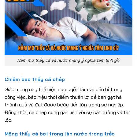
Nằm mơ thấy cá và nước mang ý nghĩa tâm linh gì?
Chiêm bao thấy cá chép
Giấc mộng này thể hiện sự quyết tâm và bền bỉ trong
công việc, báo hiệu thời điểm thuận lợi để bạn gặt hái
thành quả và đạt được bước tiến lớn trong sự nghiệp.
Đồng thời, cá chép cũng gắn liền với sự cát tường và tài
lộc.
Mộng thấy cá bơi trong làn nước trong trẻo