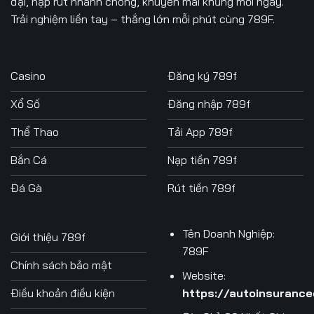
đại, nạp rút nhanh chóng, khuyến mãi khủng mỗi ngày.
Trải nghiệm liền tay – thắng lớn mỗi phút cùng 789F.
Casino
Đăng ký 789f
Xổ Số
Đăng nhập 789f
Thể Thao
Tải App 789f
Bắn Cá
Nạp tiền 789f
Đá Gà
Rút tiền 789f
Tên Doanh Nghiệp:
Giới thiệu 789f
789F
Chính sách bảo mật
Website:
https://autoinsurance
Điều khoản điều kiện