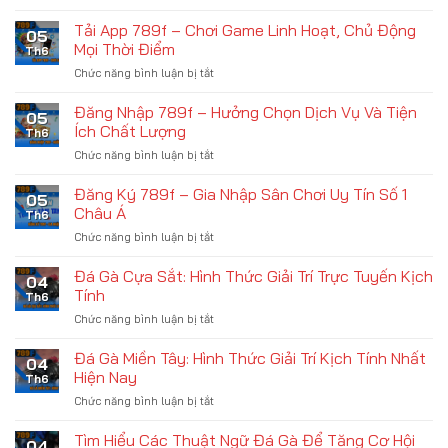
Nạp
789f
Tiền
Về
Tải App 789f – Chơi Game Linh Hoạt, Chủ Động
05
789f
Tay
Mọi Thời Điểm
Th6
–
Siêu
ở
Chức năng bình luận bị tắt
Thủ
Dễ
Tải
Tục
App
Đăng Nhập 789f – Hưởng Chọn Dịch Vụ Và Tiện
Nhanh
05
789f
Gọn
Ích Chất Lượng
Th6
–
Lẹ
ở
Chức năng bình luận bị tắt
Chơi
Chỉ
Đăng
Game
Trong
Nhập
Đăng Ký 789f – Gia Nhập Sân Chơi Uy Tín Số 1
Linh
2
05
789f
Hoạt,
Châu Á
Phút
Th6
–
Chủ
ở
Chức năng bình luận bị tắt
Hưởng
Động
Đăng
Chọn
Mọi
Ký
Đá Gà Cựa Sắt: Hình Thức Giải Trí Trực Tuyến Kịch
Dịch
Thời
04
789f
Vụ
Tính
Điểm
Th6
–
Và
ở
Chức năng bình luận bị tắt
Gia
Tiện
Đá
Nhập
Ích
Gà
Đá Gà Miền Tây: Hình Thức Giải Trí Kịch Tính Nhất
Sân
Chất
04
Cựa
Chơi
Hiện Nay
Lượng
Th6
Sắt:
Uy
ở
Chức năng bình luận bị tắt
Hình
Tín
Đá
Thức
Số
Gà
Tìm Hiểu Các Thuật Ngữ Đá Gà Để Tăng Cơ Hội
Giải
1
04