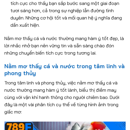
tích cực cho thấy bạn sắp bước sang một giai đoạn
tươi sáng hơn, cả trong sự nghiệp lẫn đường tình
duyên. Những cơ hội tốt và mối quan hệ ý nghĩa đang
dần xuất hiện.
Nằm mơ thấy cá và nước thường mang hàm ý tốt đẹp, là
lời nhắc nhở bạn nên vững tin và sẵn sàng chào đón
những chuyển biến tích cực trong tương lai.
Nằm mơ thấy cá và nước trong tâm linh và
phong thủy
Trong tâm linh và phong thủy, việc nằm mơ thấy cá và
nước thường mang hàm ý tốt lành, biểu thị điềm may
cùng với vận khí hanh thông cho người chiêm bao. Dưới
đây là một vài phân tích cụ thể về từng hình ảnh trong
giấc mơ: