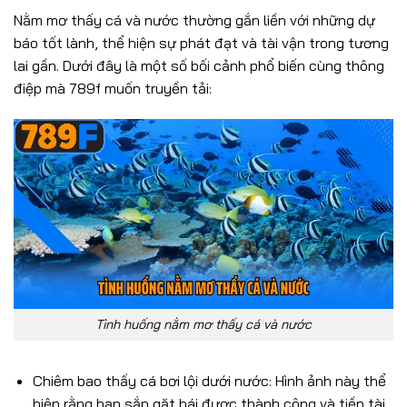
Nằm mơ thấy cá và nước thường gắn liền với những dự
báo tốt lành, thể hiện sự phát đạt và tài vận trong tương
lai gần. Dưới đây là một số bối cảnh phổ biến cùng thông
điệp mà 789f muốn truyền tải:
Tình huống nằm mơ thấy cá và nước
Chiêm bao thấy cá bơi lội dưới nước: Hình ảnh này thể
hiện rằng bạn sắp gặt hái được thành công và tiền tài.