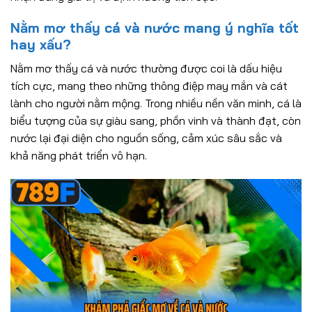
Nằm mơ thấy cá và nước mang ý nghĩa tốt
hay xấu?
Nằm mơ thấy cá và nước thường được coi là dấu hiệu
tích cực, mang theo những thông điệp may mắn và cát
lành cho người nằm mộng. Trong nhiều nền văn minh, cá là
biểu tượng của sự giàu sang, phồn vinh và thành đạt, còn
nước lại đại diện cho nguồn sống, cảm xúc sâu sắc và
khả năng phát triển vô hạn.