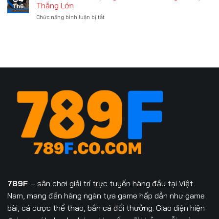
Miền
Trí
Thắng Lớn
Châu
Th6
Tây:
Trực
Á
ở
Chức năng bình luận bị tắt
Hình
Tuyến
Tìm
Thức
Kịch
Hiểu
Giải
Tính
Các
Trí
Thuật
Kịch
Ngữ
Tính
Đá
Nhất
Gà
Hiện
Để
Nay
Tăng
Cơ
Hội
Thắng
Lớn
789F
– sân chơi giải trí trực tuyến hàng đầu tại Việt
Nam, mang đến hàng ngàn tựa game hấp dẫn như game
bài, cá cược thể thao, bắn cá đổi thưởng. Giao diện hiện