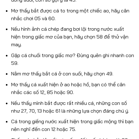
Mơ thấy bắt được cá to trong một chiếc ao, hãy cân
nhắc chơi 05 và 60.
Nếu hình ảnh cá chép đang bơi lội trong nước xuất
hiện trong giấc mơ của bạn, hãy chọn 58 để thử vận
may.
Gặp cá chuối trong giấc mơ? Đừng quên ghi nhanh con
59.
Nằm mơ thấy bắt cá ở con suối, hãy chọn 49.
Mơ thấy cá xuất hiện ở ao hoặc hồ, bạn có thể cân
nhắc các số 12, 85 hoặc 90.
Nếu thấy mình bắt được rất nhiều cá, những con số
như 27, 70, 13 hoặc 61 là những lựa chọn đáng chú ý.
Cá trong giếng nước xuất hiện trong giấc mộng thì bạn
nên nghĩ đến con 12 hoặc 75.