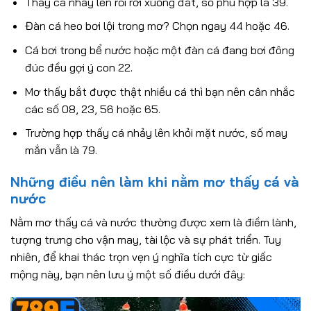
Thấy cá nhảy lên rồi rơi xuống đất, số phù hợp là 39.
Đàn cá heo bơi lội trong mơ? Chọn ngay 44 hoặc 46.
Cá bơi trong bể nước hoặc một đàn cá đang bơi đông
đúc đều gợi ý con 22.
Mơ thấy bắt được thật nhiều cá thì bạn nên cân nhắc
các số 08, 23, 56 hoặc 65.
Trường hợp thấy cá nhảy lên khỏi mặt nước, số may
mắn vẫn là 79.
Những điều nên làm khi nằm mơ thấy cá và
nước
Nằm mơ thấy cá và nước thường được xem là điềm lành,
tượng trưng cho vận may, tài lộc và sự phát triển. Tuy
nhiên, để khai thác trọn vẹn ý nghĩa tích cực từ giấc
mộng này, bạn nên lưu ý một số điều dưới đây: