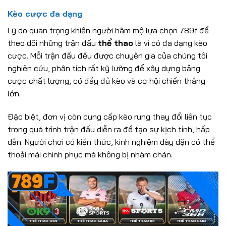
Kèo cược đa dạng
Lý do quan trọng khiến người hâm mộ lựa chọn 789f để
theo dõi những trận đấu
thể thao
là vì có đa dạng kèo
cược. Mỗi trận đấu đều được chuyên gia của chúng tôi
nghiên cứu, phân tích rất kỹ lưỡng để xây dựng bảng
cược chất lượng, có đầy đủ kèo và cơ hội chiến thắng
lớn.
Đặc biệt, đơn vị còn cung cấp kèo rung thay đổi liên tục
trong quá trình trận đấu diễn ra để tạo sự kịch tính, hấp
dẫn. Người chơi có kiến thức, kinh nghiệm dày dặn có thể
thoải mái chinh phục mà không bị nhàm chán.