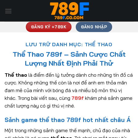
Bỏ
qua
nội
dung
ĐĂNG KÝ +789K
ĐĂNG NHẬP
LƯU TRỮ DANH MỤC:
THỂ THAO
Thể Thao 789f – Sảnh Cược Chất
Lượng Nhất Định Phải Thử
Thể thao
là điểm đến lý tưởng dành cho những tín đồ cá
cược. Không những thế còn là nơi để anh em thỏa mãn
đam mê của mình với bóng đá và nhiều bộ môn thú vị
khác. Trong bài viết sau, cùng
789f
khám phá sảnh game
chất lượng này có gì thú vị nhé.
Sảnh game thể thao 789f hot nhất châu Á
Một trong những sảnh game thế mạnh, chủ đạo của nhà
cái chính là cá cược
thể thao
. Trò chơi ra mắt ngay từ