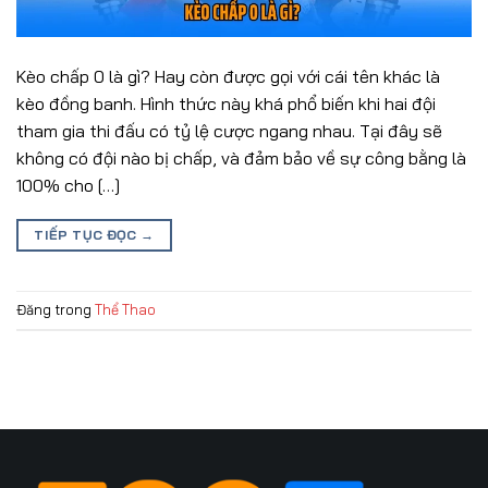
Kèo chấp 0 là gì? Hay còn được gọi với cái tên khác là
kèo đồng banh. Hình thức này khá phổ biến khi hai đội
tham gia thi đấu có tỷ lệ cược ngang nhau. Tại đây sẽ
không có đội nào bị chấp, và đảm bảo về sự công bằng là
100% cho […]
TIẾP TỤC ĐỌC
→
Đăng trong
Thể Thao