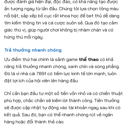
được đánh giá hiện đại, độc đáo, có khả năng tạo được
ấn tượng ngay từ lần đầu. Chúng tôi lựa chọn tông màu
nổi bật, sắp xếp bố cục rất khoa học để bet thủ dễ dàng
tìm kiếm thông tin và cá cược suôn sẻ. Qua đó tạo cảm
giác thú vị, giúp người chơi không bị nhàm chán và có
hứng thú mỗi ngày.
Trả thưởng nhanh chóng
Ưu điểm thứ hai chính là sảnh game
thể thao
có khả
năng trả thưởng nhanh chóng, xanh chín và sòng phẳng.
Đó là vì nhà cái 789f có tiềm lực kinh tế lớn mạnh, luôn
đặt lợi ích của hội viên lên hàng đầu.
Chỉ cần bạn đầu tư một số tiền vốn nhỏ và có chiến thuật
phù hợp, chắc chắn sẽ kiếm lời thành công. Tiền thưởng
sẽ được cập nhật tự động vào tài khoản ngay sau khi có
kết quả. Sau đó, bạn có thể nhanh chóng rút về ngân
hàng hoặc đổi thành thẻ cào.